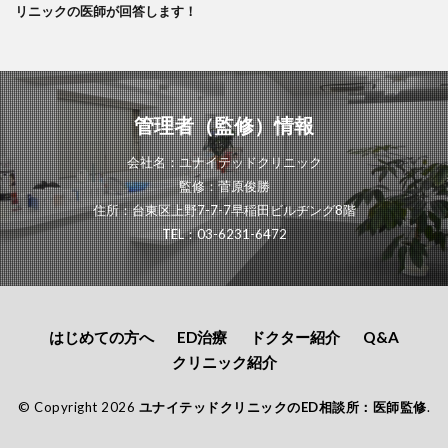
リニックの医師が回答します！
管理者（監修）情報
会社名：ユナイテッドクリニック
監修：菅原俊勝
住所：台東区上野7-7-7早稲田ビルヂング8階
TEL：03-6231-6472
はじめての方へ
ED治療
ドクター紹介
Q&A
クリニック紹介
© Copyright 2026
ユナイテッドクリニックのED相談所：医師監修
.