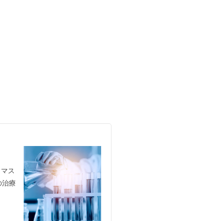
、マス
の治療