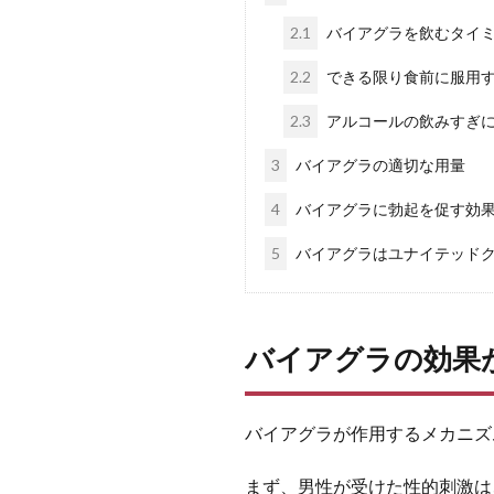
2.1
バイアグラを飲むタイ
2.2
できる限り食前に服用
2.3
アルコールの飲みすぎ
3
バイアグラの適切な用量
4
バイアグラに勃起を促す効
5
バイアグラはユナイテッド
バイアグラの効果
バイアグラが作用するメカニズ
まず、男性が受けた性的刺激は