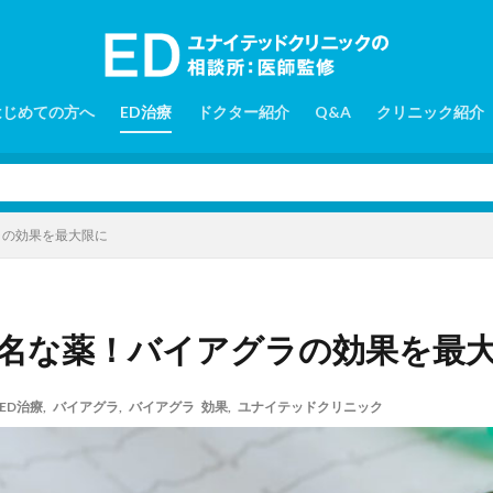
はじめての方へ
ED治療
ドクター紹介
Q&A
クリニック紹介
ラの効果を最大限に
有名な薬！バイアグラの効果を最
ED治療
,
バイアグラ
,
バイアグラ 効果
,
ユナイテッドクリニック