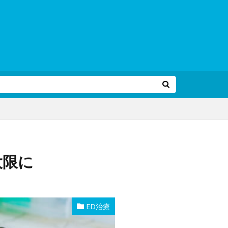
大限に
ED治療